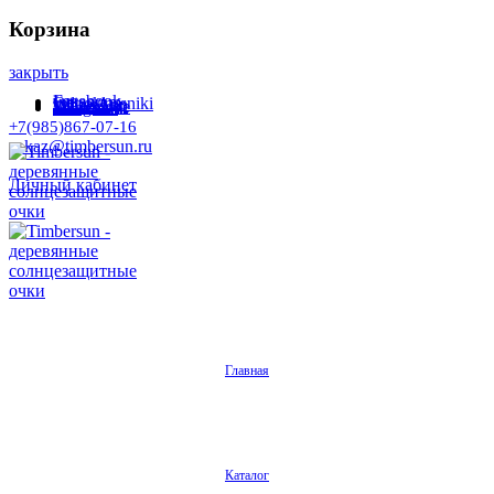
Корзина
закрыть
Facebook
Instagram
Odnoklassniki
WhatsApp
WhatsApp
VKontakte
Telegram
+7(985)867-07-16
zakaz@timbersun.ru
Личный кабинет
Главная
Каталог