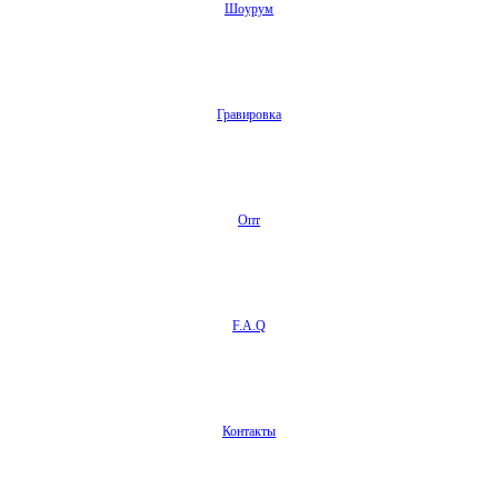
Шоурум
Гравировка
Опт
F.A.Q
Контакты