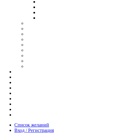
В ОПРАВЕ ИЗ ДЕРЕВА
С ДУЖКАМИ ИЗ ДЕРЕВА
В ОПРАВЕ ИЗ МЕТАЛЛА
ИЗ АЦЕТАТА И ПЛАСТИКА
АНТИБЛИКОВЫЕ ОЧКИ
ОЧКИ ИЗ ТИТАНА
ОПРАВЫ ИЗ ДЕРЕВА
ЧАСЫ ИЗ ДЕРЕВА
КОРОБОЧКИ ДЛЯ ЧАСОВ
БРАСЛЕТЫ ИЗ ДЕРЕВА
ЗАПОНКИ ИЗ ДЕРЕВА
ФУТЛЯРЫ ДЛЯ ОЧКОВ
ПОДАРОЧНЫЕ СЕРТИФИКАТЫ
Отзывы
Доставка и оплата
Новости и акции
Шоурум
Гравировка
Опт
О нас
Часто задаваемые вопросы
Контакты
Список желаний
Вход / Регистрация