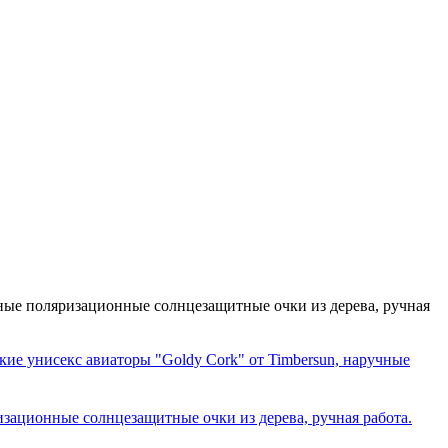
ные поляризационные солнцезащитные очки из дерева, ручная
"Goldy Cork" от Timbersun, наручные
зационные солнцезащитные очки из дерева, ручная работа.