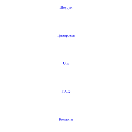
Шоурум
Гравировка
Опт
F.A.Q
Контакты