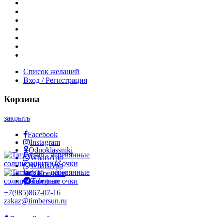
Новости и акции
Шоурум
Гравировка
Опт
О нас
Часто задаваемые вопросы
Контакты
Список желаний
Вход / Регистрация
Корзина
закрыть
Facebook
Instagram
Odnoklassniki
WhatsApp
WhatsApp
VKontakte
Telegram
+7(985)867-07-16
zakaz@timbersun.ru