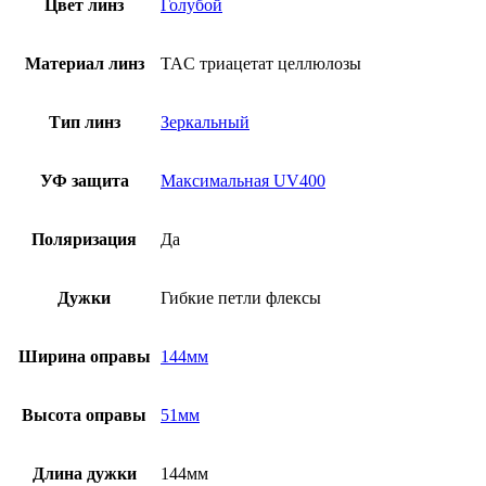
Цвет линз
Голубой
Материал линз
TAC триацетат целлюлозы
Тип линз
Зеркальный
УФ защита
Максимальная UV400
Поляризация
Да
Дужки
Гибкие петли флексы
Ширина оправы
144мм
Высота оправы
51мм
Длина дужки
144мм