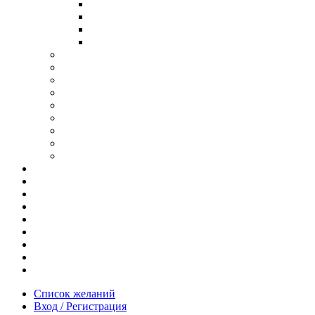
В ОПРАВЕ ИЗ ДЕРЕВА
С ДУЖКАМИ ИЗ ДЕРЕВА
В ОПРАВЕ ИЗ МЕТАЛЛА
ИЗ АЦЕТАТА И ПЛАСТИКА
АНТИБЛИКОВЫЕ ОЧКИ
ОЧКИ ИЗ ТИТАНА
ОПРАВЫ ИЗ ДЕРЕВА
ЧАСЫ ИЗ ДЕРЕВА
КОРОБОЧКИ ДЛЯ ЧАСОВ
БРАСЛЕТЫ ИЗ ДЕРЕВА
ЗАПОНКИ ИЗ ДЕРЕВА
ФУТЛЯРЫ ДЛЯ ОЧКОВ
ПОДАРОЧНЫЕ СЕРТИФИКАТЫ
Отзывы
Доставка и оплата
Новости и акции
Шоурум
Гравировка
Опт
О нас
Часто задаваемые вопросы
Контакты
Список желаний
Вход / Регистрация