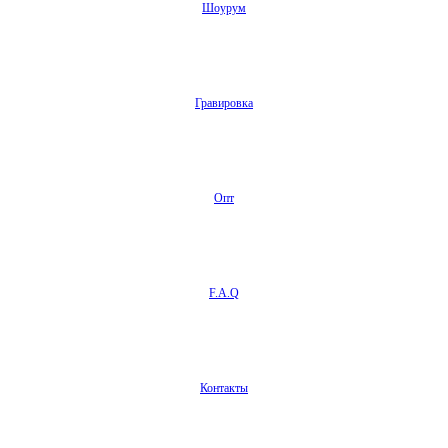
Шоурум
Гравировка
Опт
F.A.Q
Контакты