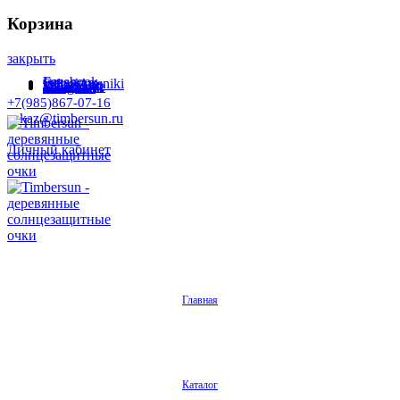
Корзина
закрыть
Facebook
Instagram
Odnoklassniki
WhatsApp
WhatsApp
VKontakte
Telegram
+7(985)867-07-16
zakaz@timbersun.ru
Личный кабинет
Главная
Каталог