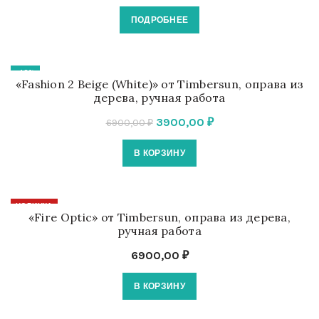
ПОДРОБНЕЕ
-43%
«Fashion 2 Beige (White)» от Timbersun, оправа из
дерева, ручная работа
Первоначальная
Текущая
3900,00
₽
6900,00
₽
цена
цена:
В КОРЗИНУ
составляла
3900,00 ₽.
6900,00 ₽.
НОВИНКА
«Fire Optic» от Timbersun, оправа из дерева,
ручная работа
6900,00
₽
В КОРЗИНУ