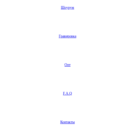
Шоурум
Гравировка
Опт
F.A.Q
Контакты