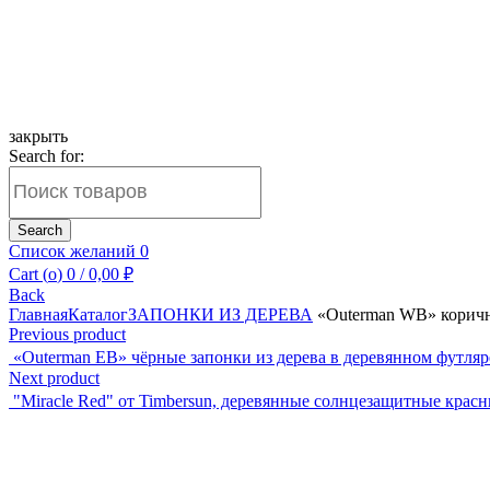
закрыть
Search for:
Search
Список желаний
0
Cart (
o
)
0
/
0,00
₽
Back
Главная
Каталог
ЗАПОНКИ ИЗ ДЕРЕВА
«Outerman WB» коричне
Previous product
«Outerman EB» чёрные запонки из дерева в деревянном футляр
Next product
"Miracle Red" от Timbersun, деревянные солнцезащитные крас