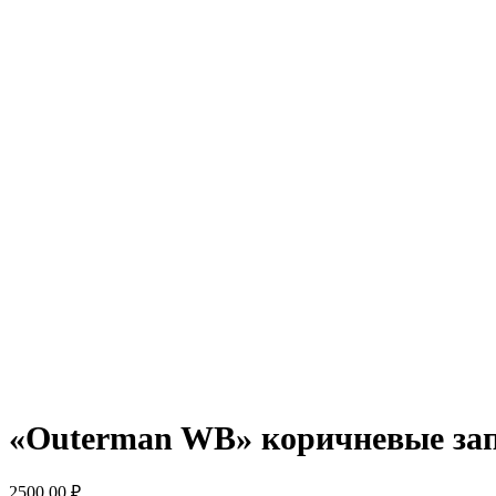
Нажмите, чтобы увеличить
«Outerman WB» коричневые запо
2500,00
₽