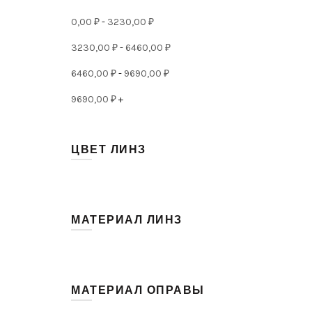
0,00
₽
-
3230,00
₽
3230,00
₽
-
6460,00
₽
6460,00
₽
-
9690,00
₽
9690,00
₽
+
ЦВЕТ ЛИНЗ
(45)
Голубой
(10)
Зелёный
МАТЕРИАЛ ЛИНЗ
(57)
Коричневый
CR-39
(10)
(2)
коричневый градиент
TAC триацетат целлюлозы
(293)
МАТЕРИАЛ ОПРАВЫ
(28)
Красный
РС-поликарбонат
(19)