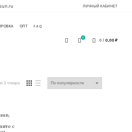
sun.ru
ЛИЧНЫЙ КАБИНЕТ
ИРОВКА
ОПТ
F.A.Q
0
0
/
0,00
₽
о 2 товара
rsun,
анто с
ми