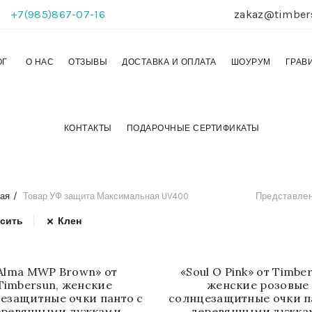
+7(985)867-07-16
zakaz@timber
ОГ
О НАС
ОТЗЫВЫ
ДОСТАВКА И ОПЛАТА
ШОУРУМ
ГРАВ
КОНТАКТЫ
ПОДАРОЧНЫЕ СЕРТИФИКАТЫ
ая
Товар УФ защита
Максимальная UV400
Представлен
сить
Клен
Alma MWP Brown» от
«Soul O Pink» от Timbe
Timbersun, женские
женские розовые
езащитные очки панто с
солнцезащитные очки п
еревянными дужками
деревянными дужка