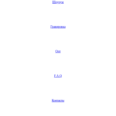
Шоурум
Гравировка
Опт
F.A.Q
Контакты