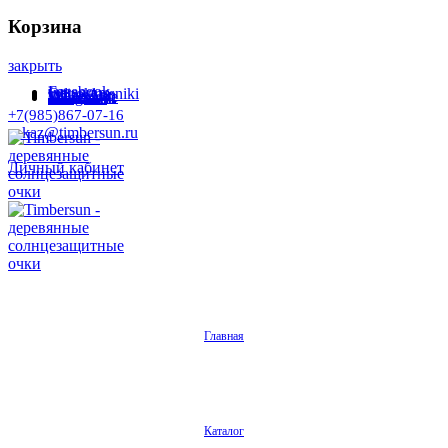
Корзина
закрыть
Facebook
Instagram
Odnoklassniki
WhatsApp
WhatsApp
VKontakte
Telegram
+7(985)867-07-16
zakaz@timbersun.ru
Личный кабинет
Главная
Каталог