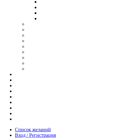
В ОПРАВЕ ИЗ ДЕРЕВА
С ДУЖКАМИ ИЗ ДЕРЕВА
В ОПРАВЕ ИЗ МЕТАЛЛА
ИЗ АЦЕТАТА И ПЛАСТИКА
АНТИБЛИКОВЫЕ ОЧКИ
ОЧКИ ИЗ ТИТАНА
ОПРАВЫ ИЗ ДЕРЕВА
ЧАСЫ ИЗ ДЕРЕВА
КОРОБОЧКИ ДЛЯ ЧАСОВ
БРАСЛЕТЫ ИЗ ДЕРЕВА
ЗАПОНКИ ИЗ ДЕРЕВА
ФУТЛЯРЫ ДЛЯ ОЧКОВ
ПОДАРОЧНЫЕ СЕРТИФИКАТЫ
Отзывы
Доставка и оплата
Новости и акции
Шоурум
Гравировка
Опт
О нас
Часто задаваемые вопросы
Контакты
Список желаний
Вход / Регистрация