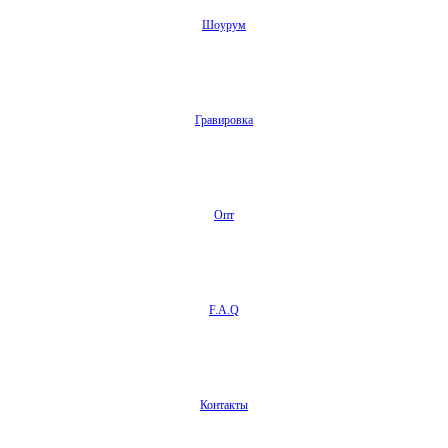
Шоурум
Гравировка
Опт
F.A.Q
Контакты