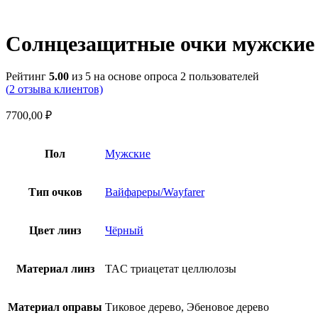
Нажмите, чтобы увеличить
Солнцезащитные очки мужские с 
Рейтинг
5.00
из 5 на основе опроса
2
пользователей
(
2
отзыва клиентов)
7700,00
₽
Пол
Мужские
Тип очков
Вайфареры/Wayfarer
Цвет линз
Чёрный
Материал линз
TAC триацетат целлюлозы
Материал оправы
Тиковое дерево, Эбеновое дерево