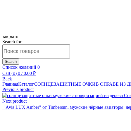
закрыть
Search for:
Search
Список желаний
0
Cart (
o
)
0
/
0,00
₽
Back
Главная
Каталог
СОЛНЦЕЗАЩИТНЫЕ ОЧКИ
В ОПРАВЕ ИЗ 
Previous product
Сол
Next product
"Avia LUX Amber" от Timbersun, мужские чёрные авиаторы, д