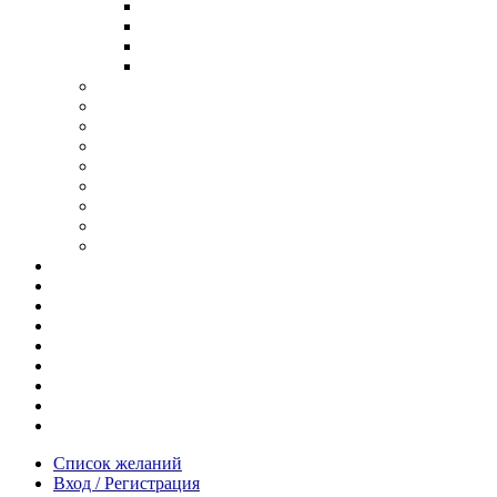
В ОПРАВЕ ИЗ ДЕРЕВА
С ДУЖКАМИ ИЗ ДЕРЕВА
В ОПРАВЕ ИЗ МЕТАЛЛА
ИЗ АЦЕТАТА И ПЛАСТИКА
АНТИБЛИКОВЫЕ ОЧКИ
ОЧКИ ИЗ ТИТАНА
ОПРАВЫ ИЗ ДЕРЕВА
ЧАСЫ ИЗ ДЕРЕВА
КОРОБОЧКИ ДЛЯ ЧАСОВ
БРАСЛЕТЫ ИЗ ДЕРЕВА
ЗАПОНКИ ИЗ ДЕРЕВА
ФУТЛЯРЫ ДЛЯ ОЧКОВ
ПОДАРОЧНЫЕ СЕРТИФИКАТЫ
Отзывы
Доставка и оплата
Новости и акции
Шоурум
Гравировка
Опт
О нас
Часто задаваемые вопросы
Контакты
Список желаний
Вход / Регистрация