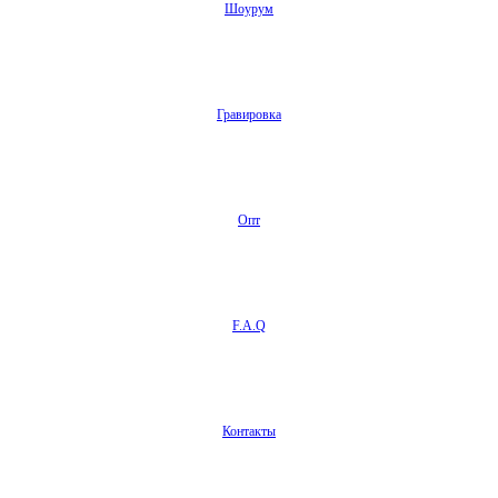
Шоурум
Гравировка
Опт
F.A.Q
Контакты