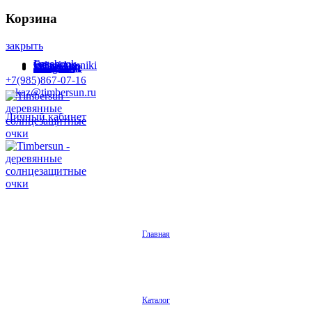
Корзина
закрыть
Facebook
Instagram
Odnoklassniki
WhatsApp
WhatsApp
VKontakte
Telegram
+7(985)867-07-16
zakaz@timbersun.ru
Личный кабинет
Главная
Каталог