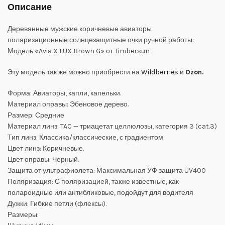
Описание
Деревянные мужские коричневые авиаторы
поляризационные солнцезащитные очки ручной работы:
Модель «Avia X LUX Brown G» от Timbersun
Эту модель так же можно приобрести на
Wildberries
и
Ozon.
Форма: Авиаторы, капли, капельки.
Материал оправы: Эбеновое дерево.
Размер: Средние
Материал линз: TAC — триацетат целлюлозы, категория 3 (cat.3)
Тип линз: Классика/классические, с градиентом.
Цвет линз: Коричневые.
Цвет оправы: Черный.
Защита от ультрафиолета: Максимальная УФ защита UV400
Поляризация: С поляризацией, также известные, как
полароидные или антибликовые, подойдут для водителя.
Дужки: Гибкие петли (флексы).
Размеры: