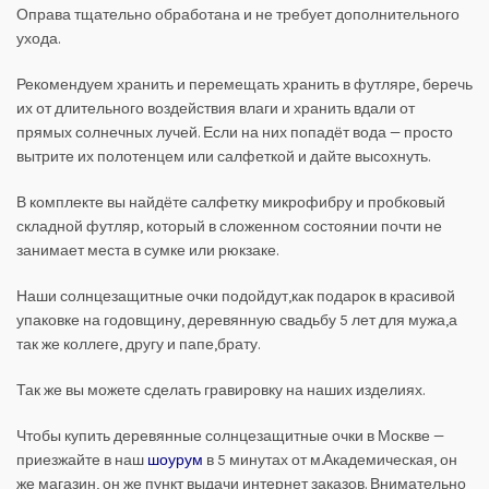
Оправа тщательно обработана и не требует дополнительного
ухода.
Рекомендуем хранить и перемещать хранить в футляре, беречь
их от длительного воздействия влаги и хранить вдали от
прямых солнечных лучей. Если на них попадёт вода — просто
вытрите их полотенцем или салфеткой и дайте высохнуть.
В комплекте вы найдёте салфетку микрофибру и пробковый
складной футляр, который в сложенном состоянии почти не
занимает места в сумке или рюкзаке.
Наши солнцезащитные очки подойдут,как подарок в красивой
упаковке на годовщину, деревянную свадьбу 5 лет для мужа,а
так же коллеге, другу и папе,брату.
Так же вы можете сделать гравировку на наших изделиях.
Ч
тобы купить деревянные солнцезащитные очки в Москве —
приезжайте в наш
шоурум
в 5 минутах от м.Академическая, он
же магазин, он же пункт выдачи интернет заказов. Внимательно