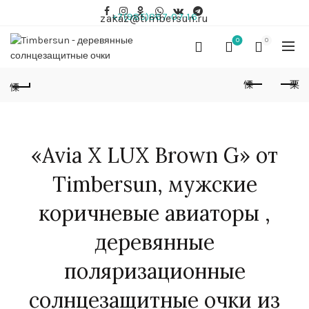
+7(985)867-07-16
zakaz@timbersun.ru
0
0
«Avia X LUX Brown G» от
Timbersun, мужские
коричневые авиаторы ,
деревянные
поляризационные
солнцезащитные очки из