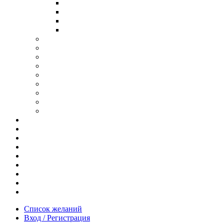
В ОПРАВЕ ИЗ ДЕРЕВА
С ДУЖКАМИ ИЗ ДЕРЕВА
В ОПРАВЕ ИЗ МЕТАЛЛА
ИЗ АЦЕТАТА И ПЛАСТИКА
АНТИБЛИКОВЫЕ ОЧКИ
ОЧКИ ИЗ ТИТАНА
ОПРАВЫ ИЗ ДЕРЕВА
ЧАСЫ ИЗ ДЕРЕВА
КОРОБОЧКИ ДЛЯ ЧАСОВ
БРАСЛЕТЫ ИЗ ДЕРЕВА
ЗАПОНКИ ИЗ ДЕРЕВА
ФУТЛЯРЫ ДЛЯ ОЧКОВ
ПОДАРОЧНЫЕ СЕРТИФИКАТЫ
Отзывы
Доставка и оплата
Новости и акции
Шоурум
Гравировка
Опт
О нас
Часто задаваемые вопросы
Контакты
Список желаний
Вход / Регистрация