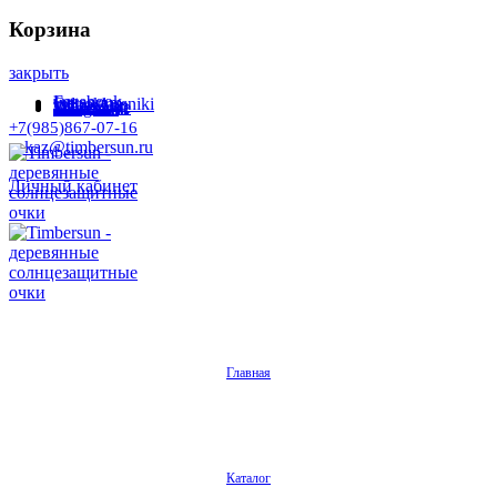
Корзина
закрыть
Facebook
Instagram
Odnoklassniki
WhatsApp
WhatsApp
VKontakte
Telegram
+7(985)867-07-16
zakaz@timbersun.ru
Личный кабинет
Главная
Каталог