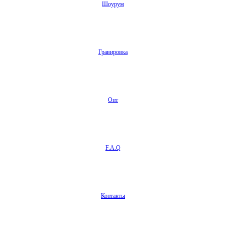
Шоурум
Гравировка
Опт
F.A.Q
Контакты