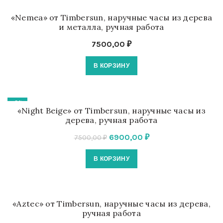
«Nemea» от Timbersun, наручные часы из дерева
и металла, ручная работа
7500,00
₽
В КОРЗИНУ
-8%
«Night Beige» от Timbersun, наручные часы из
дерева, ручная работа
Первоначальная
Текущая
6900,00
₽
7500,00
₽
цена
цена:
В КОРЗИНУ
составляла
6900,00 ₽.
7500,00 ₽.
«Aztec» от Timbersun, наручные часы из дерева,
ручная работа