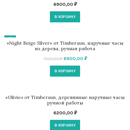
6900,00
₽
В КОРЗИНУ
-8%
«Night Beige Silver» от Timbersun, наручные часы
из дерева, ручная работа
Первоначальная
Текущая
6900,00
₽
7500,00
₽
цена
цена:
В КОРЗИНУ
составляла
6900,00 ₽.
7500,00 ₽.
«Olivio» от Timbersun, деревянные наручные часы
ручной работы
6200,00
₽
В КОРЗИНУ