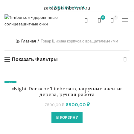
+7(985)867-07-16
zakaz@timbersun.ru
0
0
Главная
Товар Ширина корпуса с вращателем
47мм
Показать Фильтры
-8%
«Night Dark» от Timbersun, наручные часы из
дерева, ручная работа
Первоначальная
Текущая
6900,00
₽
7500,00
₽
цена
цена:
В КОРЗИНУ
составляла
6900,00 ₽.
7500,00 ₽.