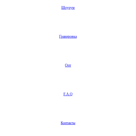
Шоурум
Гравировка
Опт
F.A.Q
Контакты