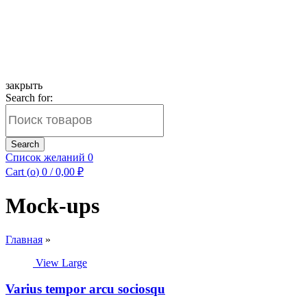
закрыть
Search for:
Search
Список желаний
0
Cart (
o
)
0
/
0,00
₽
Mock-ups
Главная
»
View Large
Varius tempor arcu sociosqu