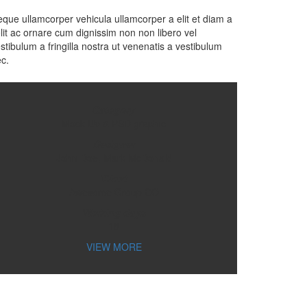
que ullamcorper vehicula ullamcorper a elit et diam a
lit ac ornare cum dignissim non non libero vel
stibulum a fringilla nostra ut venenatis a vestibulum
c.
Category
Mock Up & PSD graphic
Designer
John Doe, Mark McDonald
Client
Awesome Group CO
Working days
18
VIEW MORE