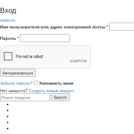
Вход
закрыть
Имя пользователя или адрес электронной почты
*
Пароль
*
Авторизоваться
Забыли пароль?
Запомнить меня
Нет аккаунта?
Создать новый аккаунт
Search
Search
for:
Главная
Каталог
Отзывы
Доставка и оплата
Новости и акции