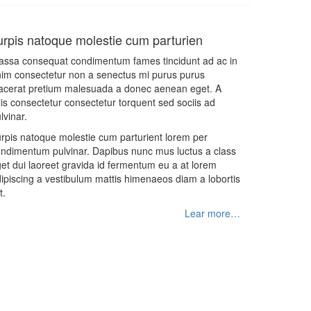
urpis natoque molestie cum parturien
ssa consequat condimentum fames tincidunt ad ac in
im consectetur non a senectus mi purus purus
acerat pretium malesuada a donec aenean eget. A
lis consectetur consectetur torquent sed sociis ad
lvinar.
rpis natoque molestie cum parturient lorem per
ndimentum pulvinar. Dapibus nunc mus luctus a class
et dui laoreet gravida id fermentum eu a at lorem
ipiscing a vestibulum mattis himenaeos diam a lobortis
t.
Lear more…