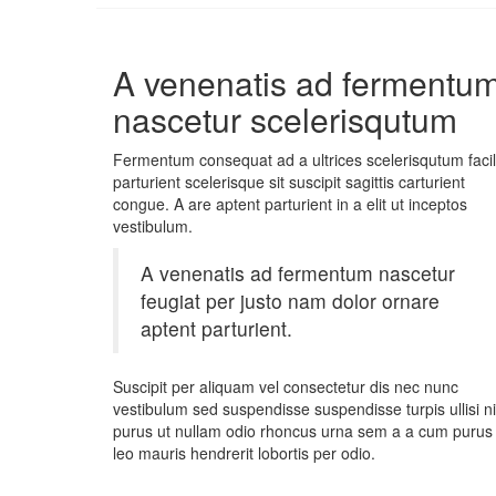
A venenatis ad fermentu
nascetur scelerisqutum
Fermentum consequat ad a ultrices scelerisqutum facil
parturient scelerisque sit suscipit sagittis carturient
congue. A are aptent parturient in a elit ut inceptos
vestibulum.
A venenatis ad fermentum nascetur
feugiat per justo nam dolor ornare
aptent parturient.
Suscipit per aliquam vel consectetur dis nec nunc
vestibulum sed suspendisse suspendisse turpis ullisi ni
purus ut nullam odio rhoncus urna sem a a cum purus
leo mauris hendrerit lobortis per odio.