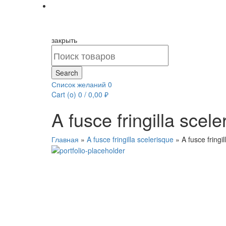
закрыть
Search
for:
Search
Список желаний
0
Cart (
o
)
0
/
0,00
₽
A fusce fringilla scele
Главная
»
A fusce fringilla scelerisque
»
A fusce fringi