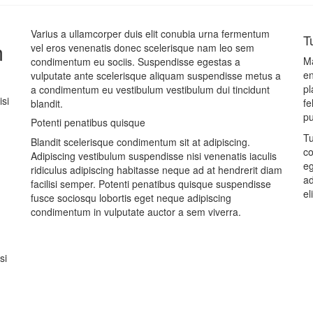
Varius a ullamcorper duis elit conubia urna fermentum
T
m
vel eros venenatis donec scelerisque nam leo sem
Ma
condimentum eu sociis. Suspendisse egestas a
en
vulputate ante scelerisque aliquam suspendisse metus a
pl
a condimentum eu vestibulum vestibulum dui tincidunt
isi
fe
blandit.
pu
Potenti penatibus quisque
Tu
Blandit scelerisque condimentum sit at adipiscing.
co
Adipiscing vestibulum suspendisse nisi venenatis iaculis
eg
ridiculus adipiscing habitasse neque ad at hendrerit diam
ad
facilisi semper. Potenti penatibus quisque suspendisse
eli
fusce sociosqu lobortis eget neque adipiscing
condimentum in vulputate auctor a sem viverra.
si