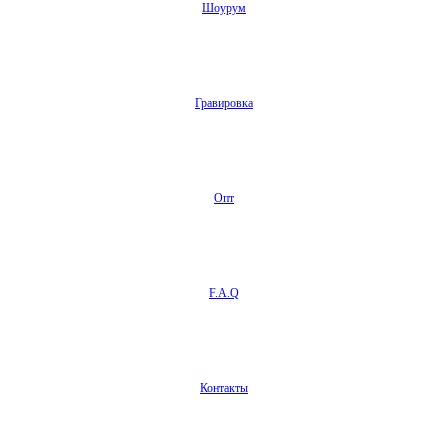
Шоурум
Гравировка
Опт
F.A.Q
Контакты