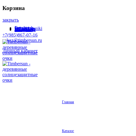
Корзина
закрыть
Facebook
Instagram
Odnoklassniki
WhatsApp
WhatsApp
VKontakte
Telegram
+7(985)867-07-16
zakaz@timbersun.ru
Личный кабинет
Главная
Каталог