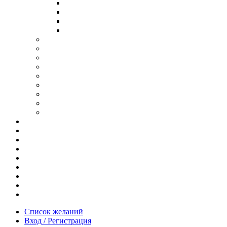
В ОПРАВЕ ИЗ ДЕРЕВА
С ДУЖКАМИ ИЗ ДЕРЕВА
В ОПРАВЕ ИЗ МЕТАЛЛА
ИЗ АЦЕТАТА И ПЛАСТИКА
АНТИБЛИКОВЫЕ ОЧКИ
ОЧКИ ИЗ ТИТАНА
ОПРАВЫ ИЗ ДЕРЕВА
ЧАСЫ ИЗ ДЕРЕВА
КОРОБОЧКИ ДЛЯ ЧАСОВ
БРАСЛЕТЫ ИЗ ДЕРЕВА
ЗАПОНКИ ИЗ ДЕРЕВА
ФУТЛЯРЫ ДЛЯ ОЧКОВ
ПОДАРОЧНЫЕ СЕРТИФИКАТЫ
Отзывы
Доставка и оплата
Новости и акции
Шоурум
Гравировка
Опт
О нас
Часто задаваемые вопросы
Контакты
Список желаний
Вход / Регистрация