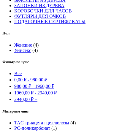
БРАСЛЕТЫ ИЗ ДЕРЕВА
ЗАПОНКИ ИЗ ДЕРЕВА
КОРОБОЧКИ ДЛЯ ЧАСОВ
ФУТЛЯРЫ ДЛЯ ОЧКОВ
ПОДАРОЧНЫЕ СЕРТИФИКАТЫ
Пол
Женские
(4)
Унисекс
(4)
Фильтр по цене
Все
0,00
₽
-
980,00
₽
980,00
₽
-
1960,00
₽
1960,00
₽
-
2940,00
₽
2940,00
₽
+
Материал линз
TAC триацетат целлюлозы
(4)
РС-поликарбонат
(1)