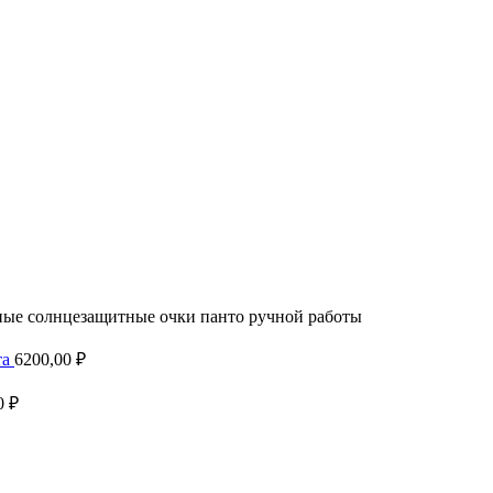
ные солнцезащитные очки панто ручной работы
та
6200,00
₽
0
₽