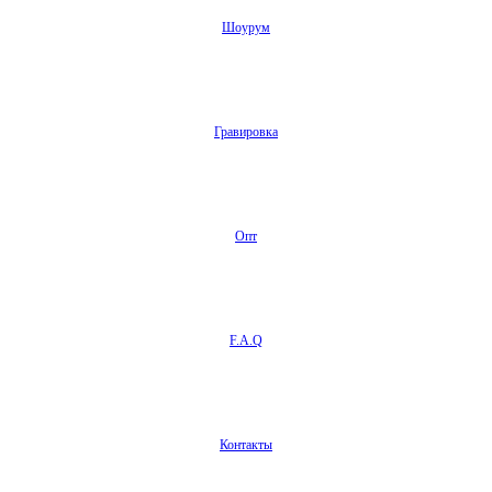
Шоурум
Гравировка
Опт
F.A.Q
Контакты