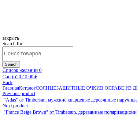
закрыть
Search for:
Search
Список желаний
0
Cart (
o
)
0
/
0,00
₽
Back
Главная
Каталог
СОЛНЦЕЗАЩИТНЫЕ ОЧКИ
В ОПРАВЕ ИЗ 
Previous product
"Atlas" от Timbersun, мужские кварцевые деревянные наручны
Next product
"France Beige Brown" от Timbersun, деревянные поляризацио