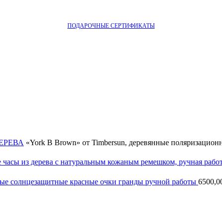
ПОДАРОЧНЫЕ СЕРТИФИКАТЫ
ДЕРЕВА
«York B Brown» от Timbersun, деревянные поляризацион
е часы из дерева с натуральным кожаным ремешком, ручная рабо
нные солнцезащитные красные очки гранды ручной работы
6500,0