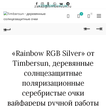
+7(985)867-07-16
zakaz@timbersun.ru
0
0
«Rainbow RGB Silver» от
Timbersun, деревянные
солнцезащитные
поляризационные
серебристые очки
вайфареры ручной работы