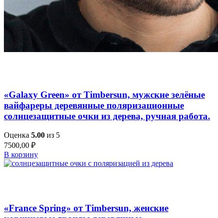
Добавить в список желаний
Быстрый просмотр
«Galaxy Green» от Timbersun, мужские зелёные
вайфареры деревянные поляризационные
солнцезащитные очки из дерева, ручная работа.
Оценка
5.00
из 5
7500,00
₽
В корзину
Добавить в список желаний
Быстрый просмотр
«France Spring» от Timbersun, женские