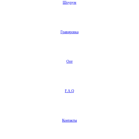
Шоурум
Гравировка
Опт
F.A.Q
Контакты