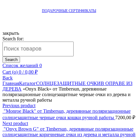
ПОДАРОЧНЫЕ СЕРТИФИКАТЫ
закрыть
Search for:
Search
Список желаний
0
Cart (
o
)
0
/
0,00
₽
Back
Главная
Каталог
СОЛНЦЕЗАЩИТНЫЕ ОЧКИ
В ОПРАВЕ ИЗ
ДЕРЕВА
«Onyx Black» от Timbersun, деревянные
поляризационные солнцезащитные черные очки из дерева и
металла ручной работы
Previous product
"Monroe Black" от Timbersun, деревянные поляризационные
солнцезащитные черные очки кошки ручной работы
7200,00
₽
Next product
"Onyx Brown G" от Timbersun, деревянные поляризационные
солнцезащитные коричневые очки из дерева и металла ручной