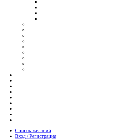
В ОПРАВЕ ИЗ ДЕРЕВА
С ДУЖКАМИ ИЗ ДЕРЕВА
В ОПРАВЕ ИЗ МЕТАЛЛА
ИЗ АЦЕТАТА И ПЛАСТИКА
АНТИБЛИКОВЫЕ ОЧКИ
ОЧКИ ИЗ ТИТАНА
ОПРАВЫ ИЗ ДЕРЕВА
ЧАСЫ ИЗ ДЕРЕВА
КОРОБОЧКИ ДЛЯ ЧАСОВ
БРАСЛЕТЫ ИЗ ДЕРЕВА
ЗАПОНКИ ИЗ ДЕРЕВА
ФУТЛЯРЫ ДЛЯ ОЧКОВ
ПОДАРОЧНЫЕ СЕРТИФИКАТЫ
Отзывы
Доставка и оплата
Новости и акции
Шоурум
Гравировка
Опт
О нас
Часто задаваемые вопросы
Контакты
Список желаний
Вход / Регистрация