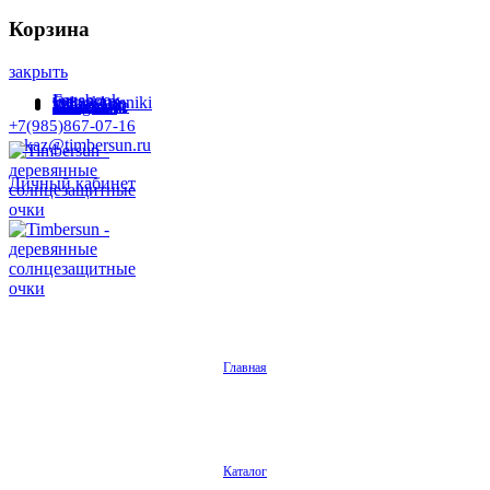
Корзина
закрыть
Facebook
Instagram
Odnoklassniki
WhatsApp
WhatsApp
VKontakte
Telegram
+7(985)867-07-16
zakaz@timbersun.ru
Личный кабинет
Главная
Каталог