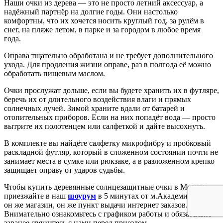
Наши очки из дерева — это не просто летний аксессуар, а
надёжный партнёр на долгие годы. Они настолько
комфортны, что их хочется носить круглый год, за рулём в
снег, на пляже летом, в парке и за городом в любое время
года.
Оправа тщательно обработана и не требует дополнительного
ухода. Для продления жизни оправе, раз в полгода её можно
обработать пищевым маслом.
Очки прослужат дольше, если вы будете хранить их в футляре,
беречь их от длительного воздействия влаги и прямых
солнечных лучей. Зимой храните вдали от батарей и
отопительных приборов. Если на них попадёт вода — просто
вытрите их полотенцем или салфеткой и дайте высохнуть.
В комплекте вы найдёте салфетку микрофибру и пробковый
раскладной футляр, который в сложенном состоянии почти не
занимает места в сумке или рюкзаке, а в разложенном крепко
защищает оправу от ударов судьбы.
Чтобы купить деревянные солнцезащитные очки в Москве —
приезжайте в наш
шоурум
в 5 минутах от м.Академическая,
он же магазин, он же пункт выдачи интернет заказов.
Внимательно ознакомьтесь с графиком работы и обязательно
заранее свяжитесь с нами перед приездом.