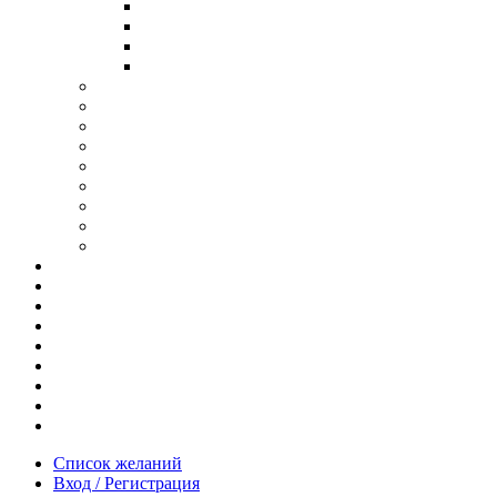
В ОПРАВЕ ИЗ ДЕРЕВА
С ДУЖКАМИ ИЗ ДЕРЕВА
В ОПРАВЕ ИЗ МЕТАЛЛА
ИЗ АЦЕТАТА И ПЛАСТИКА
АНТИБЛИКОВЫЕ ОЧКИ
ОЧКИ ИЗ ТИТАНА
ОПРАВЫ ИЗ ДЕРЕВА
ЧАСЫ ИЗ ДЕРЕВА
КОРОБОЧКИ ДЛЯ ЧАСОВ
БРАСЛЕТЫ ИЗ ДЕРЕВА
ЗАПОНКИ ИЗ ДЕРЕВА
ФУТЛЯРЫ ДЛЯ ОЧКОВ
ПОДАРОЧНЫЕ СЕРТИФИКАТЫ
Отзывы
Доставка и оплата
Новости и акции
Шоурум
Гравировка
Опт
О нас
Часто задаваемые вопросы
Контакты
Список желаний
Вход / Регистрация