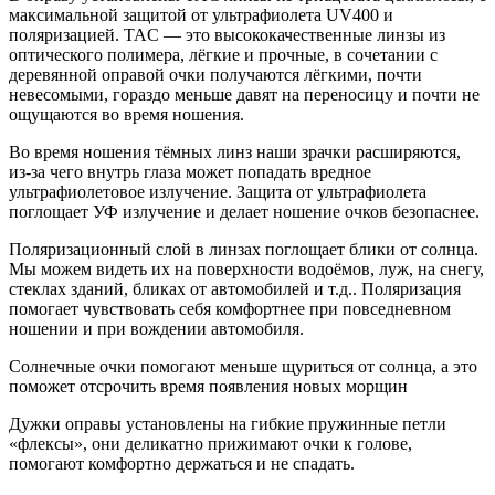
максимальной защитой от ультрафиолета UV400 и
поляризацией. TAC — это высококачественные линзы из
оптического полимера, лёгкие и прочные, в сочетании с
деревянной оправой очки получаются лёгкими, почти
невесомыми, гораздо меньше давят на переносицу и почти не
ощущаются во время ношения.
Во время ношения тёмных линз наши зрачки расширяются,
из-за чего внутрь глаза может попадать вредное
ультрафиолетовое излучение. Защита от ультрафиолета
поглощает УФ излучение и делает ношение очков безопаснее.
Поляризационный слой в линзах поглощает блики от солнца.
Мы можем видеть их на поверхности водоёмов, луж, на снегу,
стеклах зданий, бликах от автомобилей и т.д.. Поляризация
помогает чувствовать себя комфортнее при повседневном
ношении и при вождении автомобиля.
Солнечные очки помогают меньше щуриться от солнца, а это
поможет отсрочить время появления новых морщин
Дужки оправы установлены на гибкие пружинные петли
«флексы», они деликатно прижимают очки к голове,
помогают комфортно держаться и не спадать.