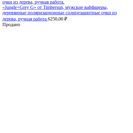
«Jungle+Grey G» от Timbersun, мужские вайфареры,
деревянные поляризационные солнцезащитные очки из
дерева, ручная работа
6250,00
₽
Продано