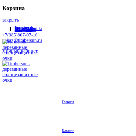
Корзина
закрыть
Facebook
Instagram
Odnoklassniki
WhatsApp
WhatsApp
VKontakte
Telegram
+7(985)867-07-16
zakaz@timbersun.ru
Личный кабинет
Главная
Каталог