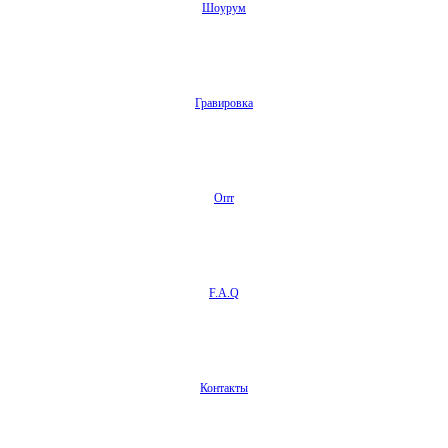
Шоурум
Гравировка
Опт
F.A.Q
Контакты