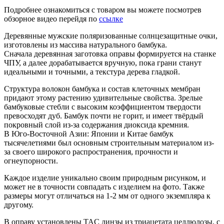
Подробнее ознакомиться с товаром вы можете посмотрев
обзорное видео перейдя по
ссылке
Деревянные мужские поляризованные солнцезащитные очки,
изготовлены из массива натурального бамбука.
Сначала деревянная заготовка оправы формируется на станке
ЧПУ, а далее дорабатывается вручную, пока грани станут
идеальными и точными, а текстура дерева гладкой.
Структура волокон бамбука и состав клеточных мембран
придают этому растению удивительные свойства. Зрелые
бамбуковые стебли с высоким коэффициентом твердости
превосходят дуб. Бамбук почти не горит, и имеет твёрдый
покровный слой из-за содержания диоксида кремния.
В Юго-Восточной Азии: Японии и Китае бамбук
тысячелетиями был основным строительным материалом из-
за своего широкого распространения, прочности и
огнеупорности.
Каждое изделие уникально своим природным рисунком, и
может не в точности совпадать с изделием на фото. Также
размеры могут отличаться на 1-2 мм от одного экземпляра к
другому.
В оправу установлены TAC линзы из триацетата целлюлозы, с