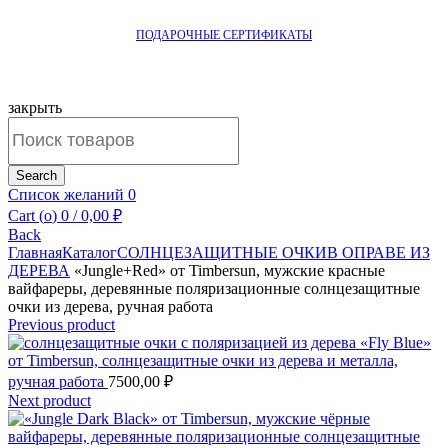
ПОДАРОЧНЫЕ СЕРТИФИКАТЫ
закрыть
Search
for:
Search
Список желаний
0
Cart (
o
)
0
/
0,00
₽
Back
Главная
Каталог
СОЛНЦЕЗАЩИТНЫЕ ОЧКИ
В ОПРАВЕ ИЗ
ДЕРЕВА
«Jungle+Red» от Timbersun, мужские красные
вайфареры, деревянные поляризационные солнцезащитные
очки из дерева, ручная работа
Previous product
«Fly Blue»
от Timbersun, солнцезащитные очки из дерева и металла,
ручная работа
7500,00
₽
Next product