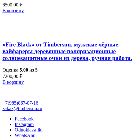
6500,00
₽
В корзину
Добавить в список желаний
Быстрый просмотр
«Fire Black» от Timbersun, мужские чёрные
вайфареры деревянные поляризационные
солнцезащитные очки из дерева, ручная работа.
Оценка
5.00
из 5
7200,00
₽
В корзину
+7(985)867-07-16
zakaz@timbersun.ru
Facebook
Instagram
Odnoklassniki
WhatsApp