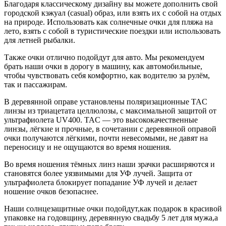
Благодаря классическому дизайну вы можете дополнить свой
городской кэжуал (casual) образ, или взять их с собой на отдых
на природе. Использовать как солнечные очки для пляжа на
лето, взять с собой в туристические поездки или использовать
для летней рыбалки.
Также очки отлично подойдут для авто. Мы рекомендуем
брать наши очки в дорогу в машину, как автомобильные,
чтобы чувствовать себя комфортно, как водителю за рулём,
так и пассажирам.
В деревянной оправе установлены поляризационные TAC
линзы из триацетата целлюлозы, с максимальной защитой от
ультрафиолета UV400. TAC — это высококачественные
линзы, лёгкие и прочные, в сочетании с деревянной оправой
очки получаются лёгкими, почти невесомыми, не давят на
переносицу и не ощущаются во время ношения.
Во время ношения тёмных линз наши зрачки расширяются и
становятся более уязвимыми для УФ лучей. Защита от
ультрафиолета блокирует попадание УФ лучей и делает
ношение очков безопаснее.
Наши солнцезащитные очки подойдут,как подарок в красивой
упаковке на годовщину, деревянную свадьбу 5 лет для мужа,а