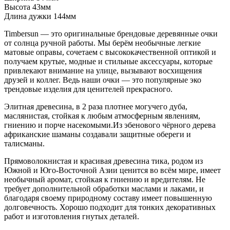
Высота 43мм
Длина дужки 144мм
Timbersun — это оригинальные брендовые деревянные очки
от солнца ручной работы. Мы берём необычные легкие
матовые оправы, сочетаем с высококачественной оптикой и
получаем крутые, модные и стильные аксессуары, которые
привлекают внимание на улице, вызывают восхищения
друзей и коллег. Ведь наши очки — это популярные эко
трендовые изделия для ценителей прекрасного.
Элитная древесина, в 2 раза плотнее могучего дуба,
маслянистая, стойкая к любым атмосферным явлениям,
гниению и порче насекомыми.Из эбенового чёрного дерева
африканские шаманы создавали защитные обереги и
талисманы.
Прямоволокнистая и красивая древесина тика, родом из
Южной и Юго-Восточной Азии ценится во всём мире, имеет
необычный аромат, стойкая к гниению и вредителям. Не
требует дополнительной обработки маслами и лаками, и
благодаря своему природному составу имеет повышенную
долговечность. Хорошо подходит для тонких декоративных
работ и изготовления гнутых деталей.