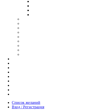
В ОПРАВЕ ИЗ ДЕРЕВА
С ДУЖКАМИ ИЗ ДЕРЕВА
В ОПРАВЕ ИЗ МЕТАЛЛА
ИЗ АЦЕТАТА И ПЛАСТИКА
АНТИБЛИКОВЫЕ ОЧКИ
ОЧКИ ИЗ ТИТАНА
ОПРАВЫ ИЗ ДЕРЕВА
ЧАСЫ ИЗ ДЕРЕВА
КОРОБОЧКИ ДЛЯ ЧАСОВ
БРАСЛЕТЫ ИЗ ДЕРЕВА
ЗАПОНКИ ИЗ ДЕРЕВА
ФУТЛЯРЫ ДЛЯ ОЧКОВ
ПОДАРОЧНЫЕ СЕРТИФИКАТЫ
Отзывы
Доставка и оплата
Новости и акции
Шоурум
Гравировка
Опт
О нас
Часто задаваемые вопросы
Контакты
Список желаний
Вход / Регистрация