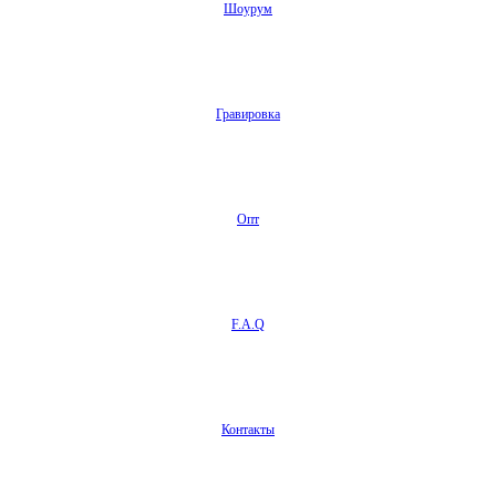
Шоурум
Гравировка
Опт
F.A.Q
Контакты