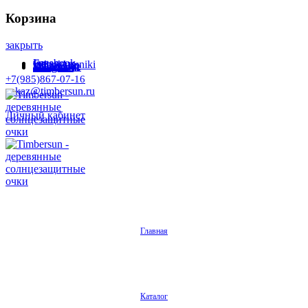
Корзина
закрыть
Facebook
Instagram
Odnoklassniki
WhatsApp
WhatsApp
VKontakte
Telegram
+7(985)867-07-16
zakaz@timbersun.ru
Личный кабинет
Главная
Каталог