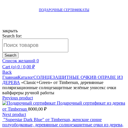
ПОДАРОЧНЫЕ СЕРТИФИКАТЫ
закрыть
Search for:
Search
Список желаний
0
Cart (
o
)
0
/
0,00
₽
Back
Главная
Каталог
СОЛНЦЕЗАЩИТНЫЕ ОЧКИ
В ОПРАВЕ ИЗ
ДЕРЕВА
«Classic+Green» от Timbersun, деревянные
поляризационные солнцезащитные зелёные унисекс очки
вайфареры ручной работы
Previous product
Подарочный сертификат из дерева
от Timbersun
8000,00
₽
Next product
"Superstar Dark Blue" от Timbersun, женские синие
полуободковые, деревянные солнцезащитные очки из дерева,