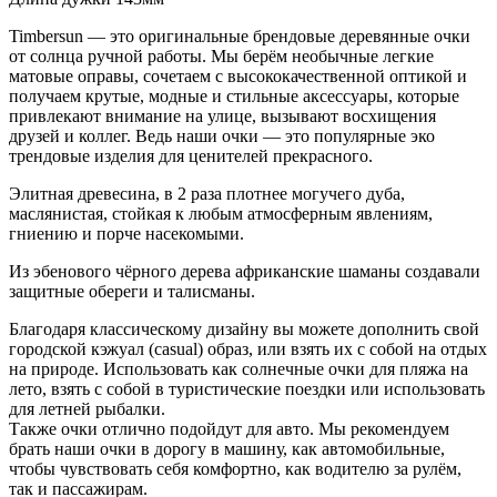
Timbersun — это оригинальные брендовые деревянные очки
от солнца ручной работы. Мы берём необычные легкие
матовые оправы, сочетаем с высококачественной оптикой и
получаем крутые, модные и стильные аксессуары, которые
привлекают внимание на улице, вызывают восхищения
друзей и коллег. Ведь наши очки — это популярные эко
трендовые изделия для ценителей прекрасного.
Элитная древесина, в 2 раза плотнее могучего дуба,
маслянистая, стойкая к любым атмосферным явлениям,
гниению и порче насекомыми.
Из эбенового чёрного дерева африканские шаманы создавали
защитные обереги и талисманы.
Благодаря классическому дизайну вы можете дополнить свой
городской кэжуал (casual) образ, или взять их с собой на отдых
на природе. Использовать как солнечные очки для пляжа на
лето, взять с собой в туристические поездки или использовать
для летней рыбалки.
Также очки отлично подойдут для авто. Мы рекомендуем
брать наши очки в дорогу в машину, как автомобильные,
чтобы чувствовать себя комфортно, как водителю за рулём,
так и пассажирам.