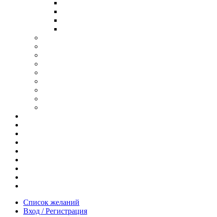
В ОПРАВЕ ИЗ ДЕРЕВА
С ДУЖКАМИ ИЗ ДЕРЕВА
В ОПРАВЕ ИЗ МЕТАЛЛА
ИЗ АЦЕТАТА И ПЛАСТИКА
АНТИБЛИКОВЫЕ ОЧКИ
ОЧКИ ИЗ ТИТАНА
ОПРАВЫ ИЗ ДЕРЕВА
ЧАСЫ ИЗ ДЕРЕВА
КОРОБОЧКИ ДЛЯ ЧАСОВ
БРАСЛЕТЫ ИЗ ДЕРЕВА
ЗАПОНКИ ИЗ ДЕРЕВА
ФУТЛЯРЫ ДЛЯ ОЧКОВ
ПОДАРОЧНЫЕ СЕРТИФИКАТЫ
Отзывы
Доставка и оплата
Новости и акции
Шоурум
Гравировка
Опт
О нас
Часто задаваемые вопросы
Контакты
Список желаний
Вход / Регистрация