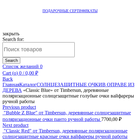
ПОДАРОЧНЫЕ СЕРТИФИКАТЫ
закрыть
Search for:
Search
Список желаний
0
Cart (
o
)
0
/
0,00
₽
Back
Главная
Каталог
СОЛНЦЕЗАЩИТНЫЕ ОЧКИ
В ОПРАВЕ ИЗ
ДЕРЕВА
«Classic Blue» от Timbersun, деревянные
поляризационные солнцезащитные голубые очки вайфареры
ручной работы
Previous product
"Bubble Z Blue" от Timbersun, деревянные солнцезащитные
поляризационные очки панто ручной работы
7700,00
₽
Next product
"Classic Red" от Timbersun, деревянные поляризационные
солнцезащитные красные очки вайфареры ручной работы