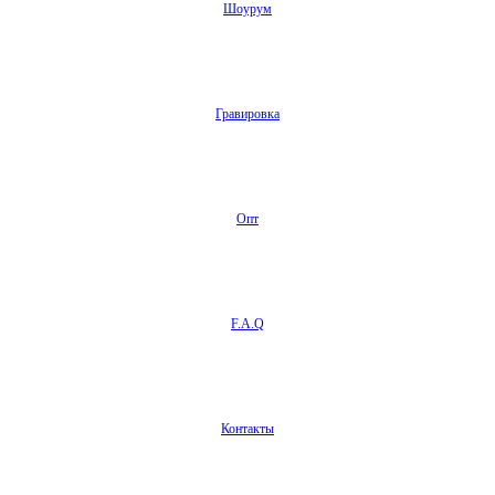
Шоурум
Гравировка
Опт
F.A.Q
Контакты