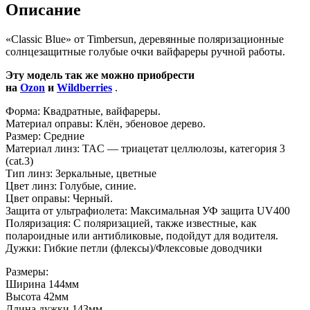
Описание
«Classic Blue» от Timbersun, деревянные поляризационные
солнцезащитные голубые очки вайфареры ручной работы.
Эту модель так же можно приобрести
на
Ozon
и
Wildberries
.
Форма: Квадратные, вайфареры.
Материал оправы: Клён, эбеновое дерево.
Размер: Средние
Материал линз: TAC — триацетат целлюлозы, категория 3
(cat.3)
Тип линз: Зеркальные, цветные
Цвет линз: Голубые, синие.
Цвет оправы: Черный.
Защита от ультрафиолета: Максимальная УФ защита UV400
Поляризация: С поляризацией, также известные, как
полароидные или антибликовые, подойдут для водителя.
Дужки: Гибкие петли (флексы)/Флексовые доводчики
Размеры:
Ширина 144мм
Высота 42мм
Длина дужки 143мм