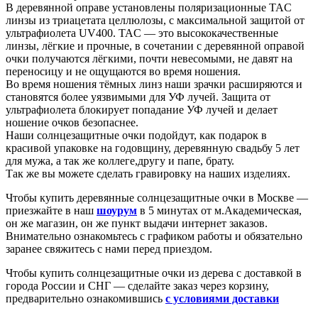
В деревянной оправе установлены поляризационные TAC
линзы из триацетата целлюлозы, с максимальной защитой от
ультрафиолета UV400. TAC — это высококачественные
линзы, лёгкие и прочные, в сочетании с деревянной оправой
очки получаются лёгкими, почти невесомыми, не давят на
переносицу и не ощущаются во время ношения.
Во время ношения тёмных линз наши зрачки расширяются и
становятся более уязвимыми для УФ лучей. Защита от
ультрафиолета блокирует попадание УФ лучей и делает
ношение очков безопаснее.
Наши солнцезащитные очки подойдут, как подарок в
красивой упаковке на годовщину, деревянную свадьбу 5 лет
для мужа, а так же коллеге,другу и папе, брату.
Так же вы можете сделать гравировку на наших изделиях.
Чтобы купить деревянные солнцезащитные очки в Москве —
приезжайте в наш
шоурум
в 5 минутах от м.Академическая,
он же магазин, он же пункт выдачи интернет заказов.
Внимательно ознакомьтесь с графиком работы и обязательно
заранее свяжитесь с нами перед приездом.
Чтобы купить солнцезащитные очки из дерева с доставкой в
города России и СНГ — сделайте заказ через корзину,
предварительно ознакомившись
с условиями доставки