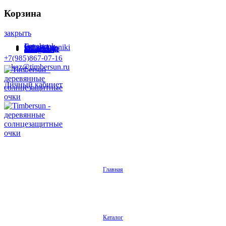
Корзина
закрыть
Facebook
Instagram
Odnoklassniki
WhatsApp
WhatsApp
VKontakte
Telegram
+7(985)867-07-16
zakaz@timbersun.ru
Личный кабинет
Главная
Каталог