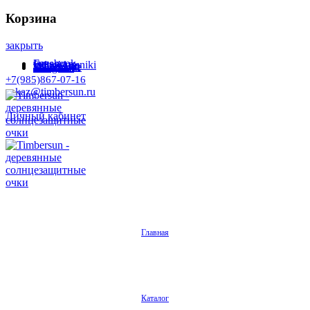
Корзина
закрыть
Facebook
Instagram
Odnoklassniki
WhatsApp
WhatsApp
VKontakte
Telegram
+7(985)867-07-16
zakaz@timbersun.ru
Личный кабинет
Главная
Каталог