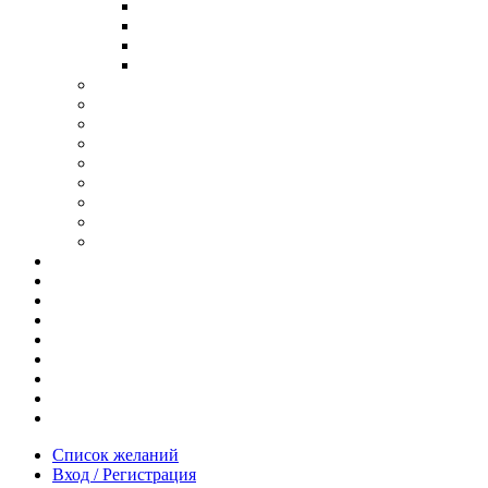
В ОПРАВЕ ИЗ ДЕРЕВА
С ДУЖКАМИ ИЗ ДЕРЕВА
В ОПРАВЕ ИЗ МЕТАЛЛА
ИЗ АЦЕТАТА И ПЛАСТИКА
АНТИБЛИКОВЫЕ ОЧКИ
ОЧКИ ИЗ ТИТАНА
ОПРАВЫ ИЗ ДЕРЕВА
ЧАСЫ ИЗ ДЕРЕВА
КОРОБОЧКИ ДЛЯ ЧАСОВ
БРАСЛЕТЫ ИЗ ДЕРЕВА
ЗАПОНКИ ИЗ ДЕРЕВА
ФУТЛЯРЫ ДЛЯ ОЧКОВ
ПОДАРОЧНЫЕ СЕРТИФИКАТЫ
Отзывы
Доставка и оплата
Новости и акции
Шоурум
Гравировка
Опт
О нас
Часто задаваемые вопросы
Контакты
Список желаний
Вход / Регистрация