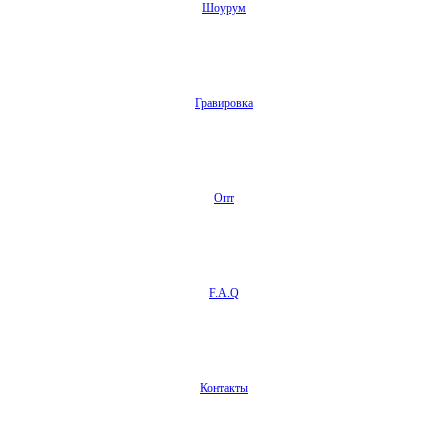
Шоурум
Гравировка
Опт
F.A.Q
Контакты