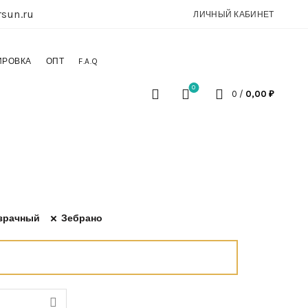
sun.ru
ЛИЧНЫЙ КАБИНЕТ
ИРОВКА
ОПТ
F.A.Q
0
0
/
0,00
₽
зрачный
Зебрано