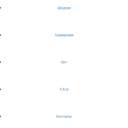
Шоурум
Гравировка
Опт
F.A.Q
Контакты