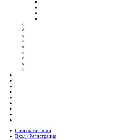
В ОПРАВЕ ИЗ ДЕРЕВА
С ДУЖКАМИ ИЗ ДЕРЕВА
В ОПРАВЕ ИЗ МЕТАЛЛА
ИЗ АЦЕТАТА И ПЛАСТИКА
АНТИБЛИКОВЫЕ ОЧКИ
ОЧКИ ИЗ ТИТАНА
ОПРАВЫ ИЗ ДЕРЕВА
ЧАСЫ ИЗ ДЕРЕВА
КОРОБОЧКИ ДЛЯ ЧАСОВ
БРАСЛЕТЫ ИЗ ДЕРЕВА
ЗАПОНКИ ИЗ ДЕРЕВА
ФУТЛЯРЫ ДЛЯ ОЧКОВ
ПОДАРОЧНЫЕ СЕРТИФИКАТЫ
Отзывы
Доставка и оплата
Новости и акции
Шоурум
Гравировка
Опт
О нас
Часто задаваемые вопросы
Контакты
Список желаний
Вход / Регистрация