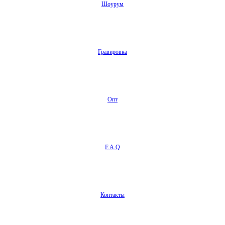
Шоурум
Гравировка
Опт
F.A.Q
Контакты