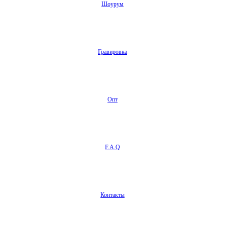
Шоурум
Гравировка
Опт
F.A.Q
Контакты