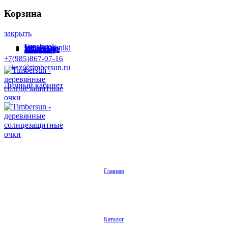
Корзина
закрыть
Facebook
Instagram
Odnoklassniki
WhatsApp
WhatsApp
VKontakte
Telegram
+7(985)867-07-16
zakaz@timbersun.ru
Личный кабинет
Главная
Каталог