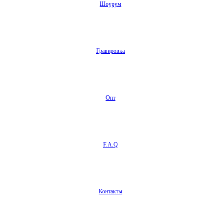
Шоурум
Гравировка
Опт
F.A.Q
Контакты