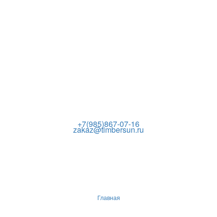
+7(985)867-07-16
zakaz@timbersun.ru
Главная