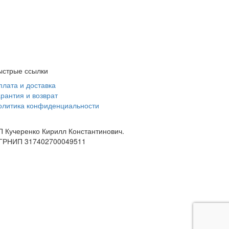
ыстрые ссылки
плата и доставка
арантия и возврат
олитика конфиденциальности
П Кучеренко Кирилл Константинович.
ГРНИП 317402700049511