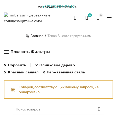
+7(985)867-07-16
zakaz@timbersun.ru
0
0
Главная
Товар Высота корпуса
44мм
Показать Фильтры
Сбросить
Оливковое дерево
Красный сандал
Нержавеющая сталь
Товаров, соответствующих вашему запросу, не
обнаружено.
Search for: