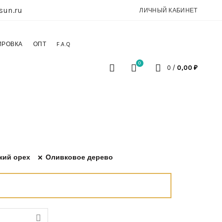
sun.ru
ЛИЧНЫЙ КАБИНЕТ
ИРОВКА
ОПТ
F.A.Q
0
0
/
0,00
₽
кий орех
Оливковое дерево