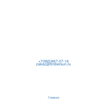
+7(985)867-07-16
zakaz@timbersun.ru
Главная