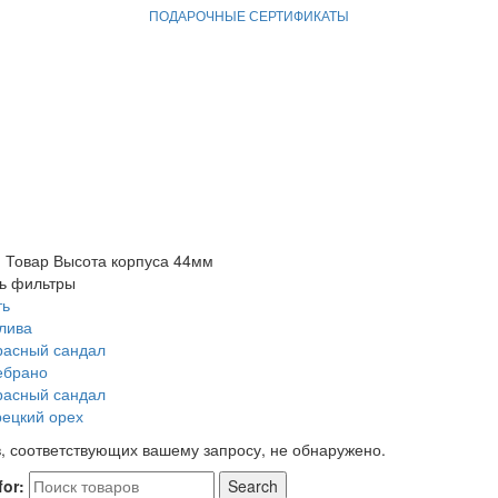
ПОДАРОЧНЫЕ СЕРТИФИКАТЫ
я
Товар Высота корпуса
44мм
ь фильтры
ть
лива
расный сандал
ебрано
расный сандал
рецкий орех
, соответствующих вашему запросу, не обнаружено.
for:
Search