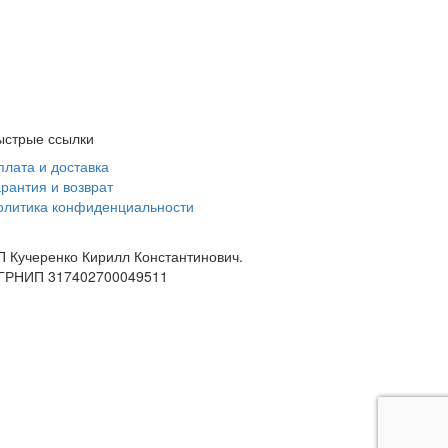
ыстрые ссылки
плата и доставка
арантия и возврат
олитика конфиденциальности
П Кучеренко Кирилл Константинович.
ГРНИП 317402700049511