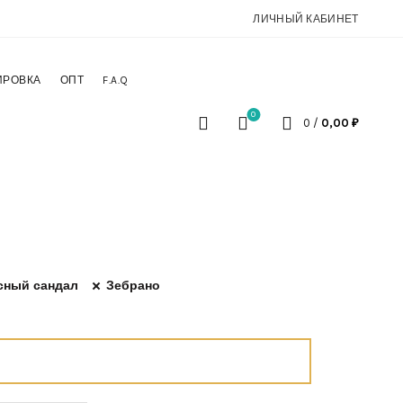
ЛИЧНЫЙ КАБИНЕТ
ИРОВКА
ОПТ
F.A.Q
0
0
/
0,00
₽
сный сандал
Зебрано