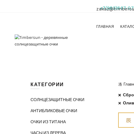
+7(985)867-07
zakaz@timbersu
ГЛАВНАЯ
КАТАЛ
КАТЕГОРИИ
Главн
Сбро
СОЛНЦЕЗАЩИТНЫЕ ОЧКИ
Олив
АНТИБЛИКОВЫЕ ОЧКИ
ОЧКИ ИЗ ТИТАНА
ЧАСЫ ИЗ ДЕРЕВА