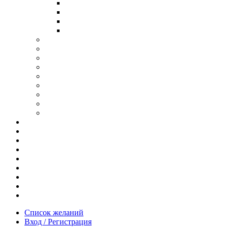
В ОПРАВЕ ИЗ ДЕРЕВА
С ДУЖКАМИ ИЗ ДЕРЕВА
В ОПРАВЕ ИЗ МЕТАЛЛА
ИЗ АЦЕТАТА И ПЛАСТИКА
АНТИБЛИКОВЫЕ ОЧКИ
ОЧКИ ИЗ ТИТАНА
ОПРАВЫ ИЗ ДЕРЕВА
ЧАСЫ ИЗ ДЕРЕВА
КОРОБОЧКИ ДЛЯ ЧАСОВ
БРАСЛЕТЫ ИЗ ДЕРЕВА
ЗАПОНКИ ИЗ ДЕРЕВА
ФУТЛЯРЫ ДЛЯ ОЧКОВ
ПОДАРОЧНЫЕ СЕРТИФИКАТЫ
Отзывы
Доставка и оплата
Новости и акции
Шоурум
Гравировка
Опт
О нас
Часто задаваемые вопросы
Контакты
Список желаний
Вход / Регистрация