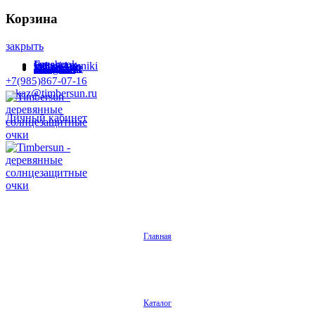
Корзина
закрыть
Facebook
Instagram
Odnoklassniki
WhatsApp
WhatsApp
VKontakte
Telegram
+7(985)867-07-16
zakaz@timbersun.ru
Личный кабинет
Главная
Каталог