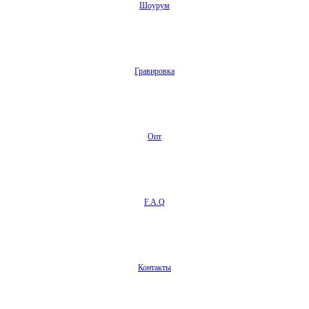
Шоурум
Гравировка
Опт
F.A.Q
Контакты