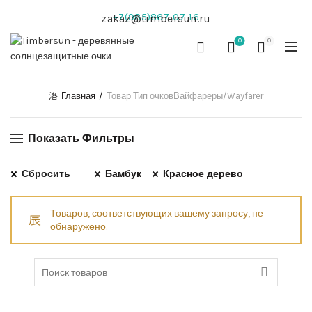
+7(985)867-07-16
zakaz@timbersun.ru
0
0
Главная
Товар Тип очков
Вайфареры/Wayfarer
Показать Фильтры
Сбросить
Бамбук
Красное дерево
Товаров, соответствующих вашему запросу, не
обнаружено.
Search
for: