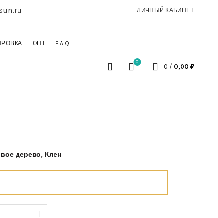
sun.ru
ЛИЧНЫЙ КАБИНЕТ
ИРОВКА
ОПТ
F.A.Q
0
0
/
0,00
₽
вое дерево, Клен