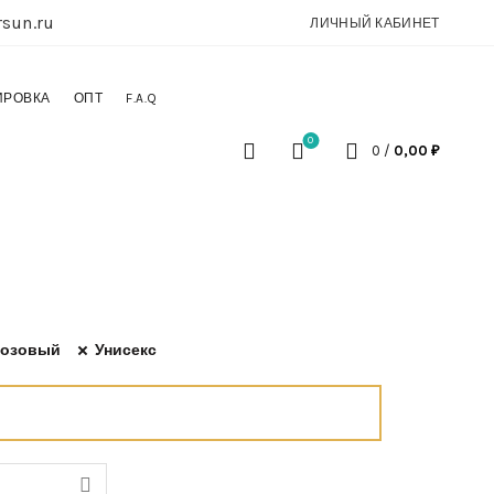
sun.ru
ЛИЧНЫЙ КАБИНЕТ
ИРОВКА
ОПТ
F.A.Q
0
0
/
0,00
₽
озовый
Унисекс