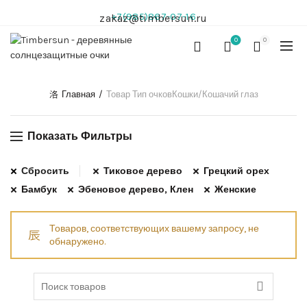
+7(985)867-07-16
zakaz@timbersun.ru
0
0
Главная
Товар Тип очков
Кошки/Кошачий глаз
Показать Фильтры
Сбросить
Тиковое дерево
Грецкий орех
Бамбук
Эбеновое дерево, Клен
Женские
Товаров, соответствующих вашему запросу, не
обнаружено.
Search for: