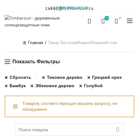
+7(985)867-07-16
zakaz@timbersun.ru
0
0
Главная
Товар Тип очков
Кошки/Кошачий глаз
Показать Фильтры
Сбросить
Тиковое дерево
Грецкий орех
Бамбук
Эбеновое дерево
Голубой
Товаров, соответствующих вашему запросу, не
обнаружено.
Search
for: