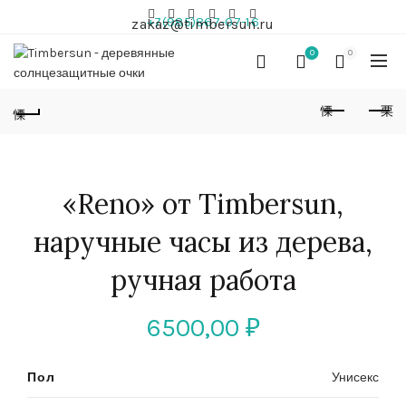
+7(985)867-07-16
zakaz@timbersun.ru
0
0
«Reno» от Timbersun,
наручные часы из дерева,
ручная работа
6500,00
₽
Пол
Унисекс