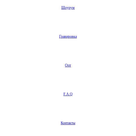
Шоурум
Гравировка
Опт
F.A.Q
Контакты