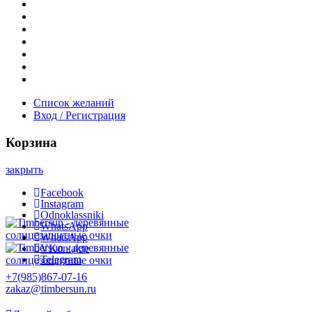
Новости и акции
Шоурум
Гравировка
Опт
О нас
Часто задаваемые вопросы
Контакты
Список желаний
Вход / Регистрация
Корзина
закрыть
Facebook
Instagram
Odnoklassniki
WhatsApp
WhatsApp
VKontakte
Telegram
+7(985)867-07-16
zakaz@timbersun.ru