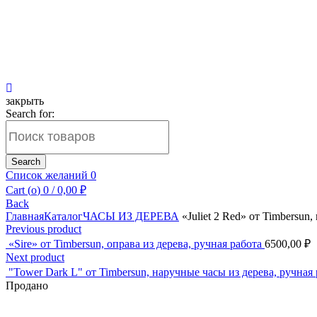
закрыть
Search for:
Search
Список желаний
0
Cart (
o
)
0
/
0,00
₽
Back
Главная
Каталог
ЧАСЫ ИЗ ДЕРЕВА
«Juliet 2 Red» от Timbersun
Previous product
«Sire» от Timbersun, оправа из дерева, ручная работа
6500,00
₽
Next product
"Tower Dark L" от Timbersun, наручные часы из дерева, ручная
Продано