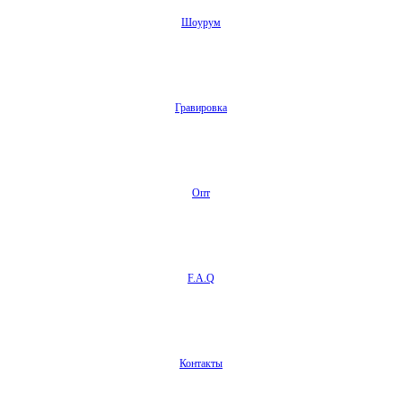
Шоурум
Гравировка
Опт
F.A.Q
Контакты