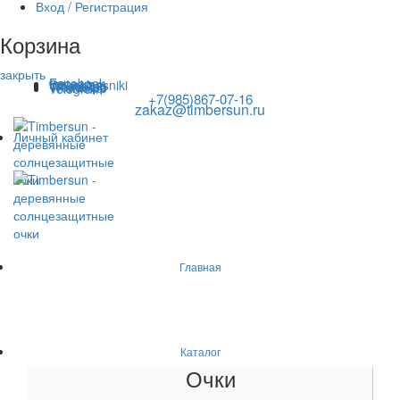
Вход / Регистрация
Корзина
закрыть
Facebook
Instagram
Odnoklassniki
WhatsApp
WhatsApp
VKontakte
Telegram
+7(985)867-07-16
zakaz@timbersun.ru
Личный кабинет
Главная
Каталог
Очки