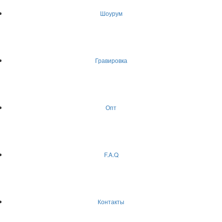
Шоурум
Гравировка
Опт
F.A.Q
Контакты