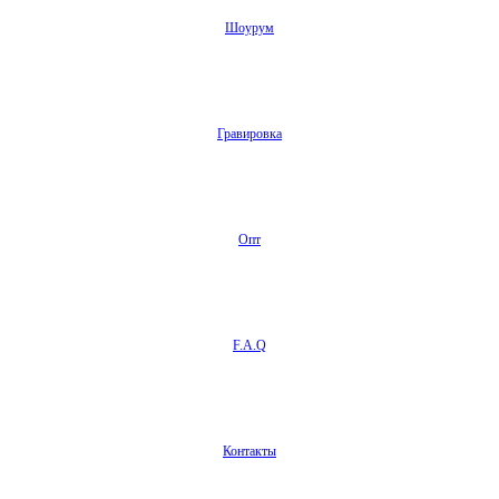
Шоурум
Гравировка
Опт
F.A.Q
Контакты