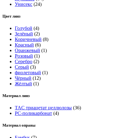
Унисекс
(24)
Цвет линз
Голубой
(4)
Зелёный
(2)
Коричневый
(8)
Красный
(6)
Оранжевый
(1)
Розовый
(1)
Серебро
(2)
Серый
(3)
фиолетовый
(1)
Чёрный
(12)
Жёлтый
(1)
Материал линз
TAC триацетат целлюлозы
(36)
РС-поликарбонат
(4)
Материал оправы
Бамбук
(7)