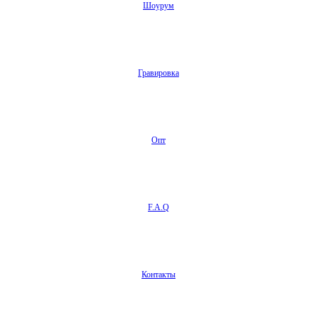
Шоурум
Гравировка
Опт
F.A.Q
Контакты