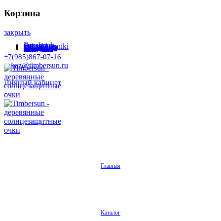
Корзина
закрыть
Facebook
Instagram
Odnoklassniki
WhatsApp
WhatsApp
VKontakte
Telegram
+7(985)867-07-16
zakaz@timbersun.ru
Личный кабинет
Главная
Каталог