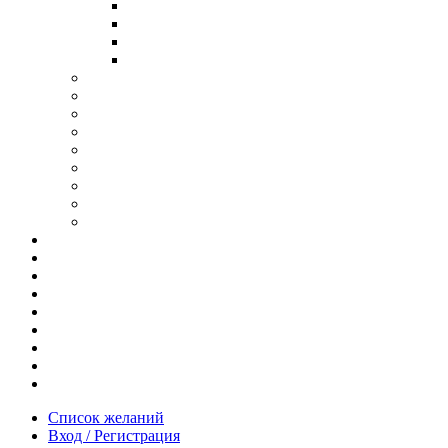
В ОПРАВЕ ИЗ ДЕРЕВА
С ДУЖКАМИ ИЗ ДЕРЕВА
В ОПРАВЕ ИЗ МЕТАЛЛА
ИЗ АЦЕТАТА И ПЛАСТИКА
АНТИБЛИКОВЫЕ ОЧКИ
ОЧКИ ИЗ ТИТАНА
ОПРАВЫ ИЗ ДЕРЕВА
ЧАСЫ ИЗ ДЕРЕВА
КОРОБОЧКИ ДЛЯ ЧАСОВ
БРАСЛЕТЫ ИЗ ДЕРЕВА
ЗАПОНКИ ИЗ ДЕРЕВА
ФУТЛЯРЫ ДЛЯ ОЧКОВ
ПОДАРОЧНЫЕ СЕРТИФИКАТЫ
Отзывы
Доставка и оплата
Новости и акции
Шоурум
Гравировка
Опт
О нас
Часто задаваемые вопросы
Контакты
Список желаний
Вход / Регистрация