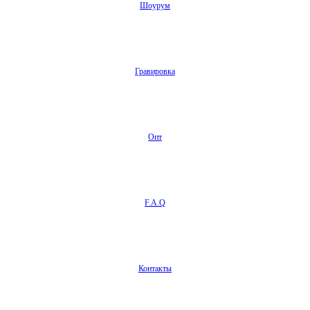
Шоурум
Гравировка
Опт
F.A.Q
Контакты