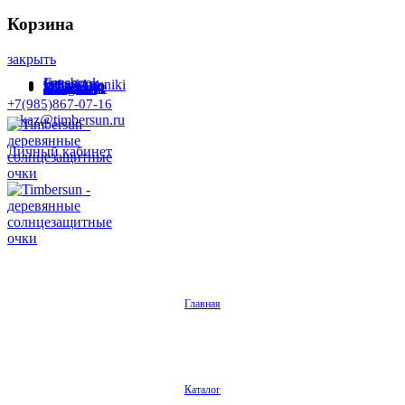
Корзина
закрыть
Facebook
Instagram
Odnoklassniki
WhatsApp
WhatsApp
VKontakte
Telegram
+7(985)867-07-16
zakaz@timbersun.ru
Личный кабинет
Главная
Каталог