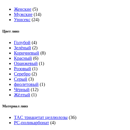
Женские
(5)
Мужские
(14)
Унисекс
(24)
Цвет линз
Голубой
(4)
Зелёный
(2)
Коричневый
(8)
Красный
(6)
Оранжевый
(1)
Розовый
(1)
Серебро
(2)
Серый
(3)
фиолетовый
(1)
Чёрный
(12)
Жёлтый
(1)
Материал линз
TAC триацетат целлюлозы
(36)
РС-поликарбонат
(4)