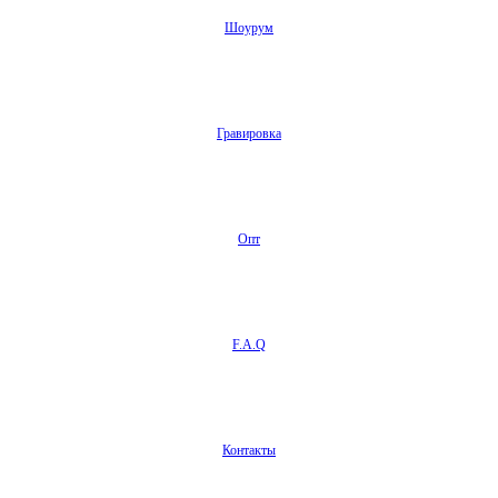
Шоурум
Гравировка
Опт
F.A.Q
Контакты