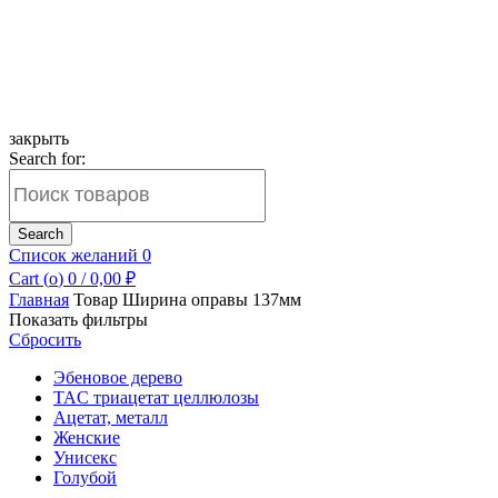
закрыть
Search for:
Search
Список желаний
0
Cart (
o
)
0
/
0,00
₽
Главная
Товар Ширина оправы
137мм
Показать фильтры
Сбросить
Эбеновое дерево
TAC триацетат целлюлозы
Ацетат, металл
Женские
Унисекс
Голубой