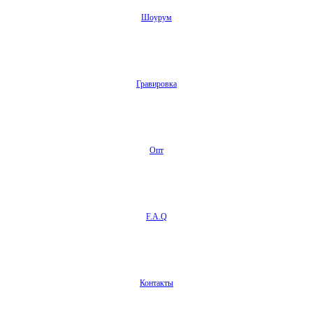
Шоурум
Гравировка
Опт
F.A.Q
Контакты