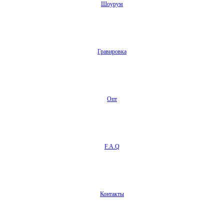
Шоурум
Гравировка
Опт
F.A.Q
Контакты