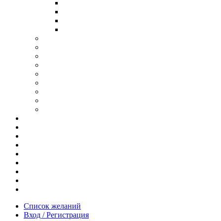
В ОПРАВЕ ИЗ ДЕРЕВА
С ДУЖКАМИ ИЗ ДЕРЕВА
В ОПРАВЕ ИЗ МЕТАЛЛА
ИЗ АЦЕТАТА И ПЛАСТИКА
АНТИБЛИКОВЫЕ ОЧКИ
ОЧКИ ИЗ ТИТАНА
ОПРАВЫ ИЗ ДЕРЕВА
ЧАСЫ ИЗ ДЕРЕВА
КОРОБОЧКИ ДЛЯ ЧАСОВ
БРАСЛЕТЫ ИЗ ДЕРЕВА
ЗАПОНКИ ИЗ ДЕРЕВА
ФУТЛЯРЫ ДЛЯ ОЧКОВ
ПОДАРОЧНЫЕ СЕРТИФИКАТЫ
Отзывы
Доставка и оплата
Новости и акции
Шоурум
Гравировка
Опт
О нас
Часто задаваемые вопросы
Контакты
Список желаний
Вход / Регистрация