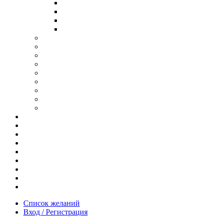
В ОПРАВЕ ИЗ ДЕРЕВА
С ДУЖКАМИ ИЗ ДЕРЕВА
В ОПРАВЕ ИЗ МЕТАЛЛА
ИЗ АЦЕТАТА И ПЛАСТИКА
АНТИБЛИКОВЫЕ ОЧКИ
ОЧКИ ИЗ ТИТАНА
ОПРАВЫ ИЗ ДЕРЕВА
ЧАСЫ ИЗ ДЕРЕВА
КОРОБОЧКИ ДЛЯ ЧАСОВ
БРАСЛЕТЫ ИЗ ДЕРЕВА
ЗАПОНКИ ИЗ ДЕРЕВА
ФУТЛЯРЫ ДЛЯ ОЧКОВ
ПОДАРОЧНЫЕ СЕРТИФИКАТЫ
Отзывы
Доставка и оплата
Новости и акции
Шоурум
Гравировка
Опт
О нас
Часто задаваемые вопросы
Контакты
Список желаний
Вход / Регистрация