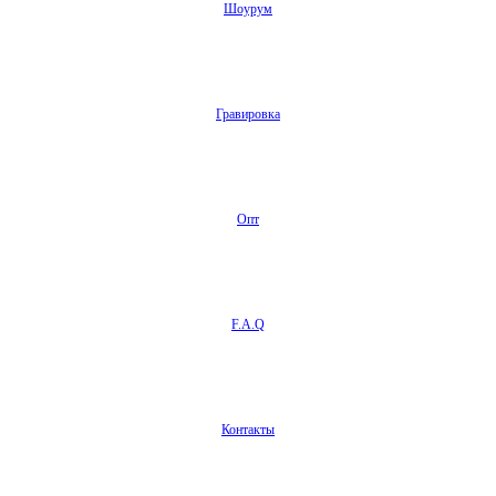
Шоурум
Гравировка
Опт
F.A.Q
Контакты