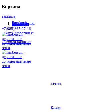
Корзина
закрыть
Facebook
Instagram
Odnoklassniki
WhatsApp
WhatsApp
VKontakte
Telegram
+7(985)867-07-16
zakaz@timbersun.ru
Личный кабинет
Главная
Каталог