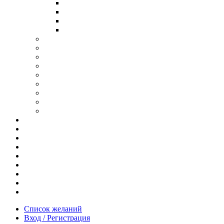
В ОПРАВЕ ИЗ ДЕРЕВА
С ДУЖКАМИ ИЗ ДЕРЕВА
В ОПРАВЕ ИЗ МЕТАЛЛА
ИЗ АЦЕТАТА И ПЛАСТИКА
АНТИБЛИКОВЫЕ ОЧКИ
ОЧКИ ИЗ ТИТАНА
ОПРАВЫ ИЗ ДЕРЕВА
ЧАСЫ ИЗ ДЕРЕВА
КОРОБОЧКИ ДЛЯ ЧАСОВ
БРАСЛЕТЫ ИЗ ДЕРЕВА
ЗАПОНКИ ИЗ ДЕРЕВА
ФУТЛЯРЫ ДЛЯ ОЧКОВ
ПОДАРОЧНЫЕ СЕРТИФИКАТЫ
Отзывы
Доставка и оплата
Новости и акции
Шоурум
Гравировка
Опт
О нас
Часто задаваемые вопросы
Контакты
Список желаний
Вход / Регистрация