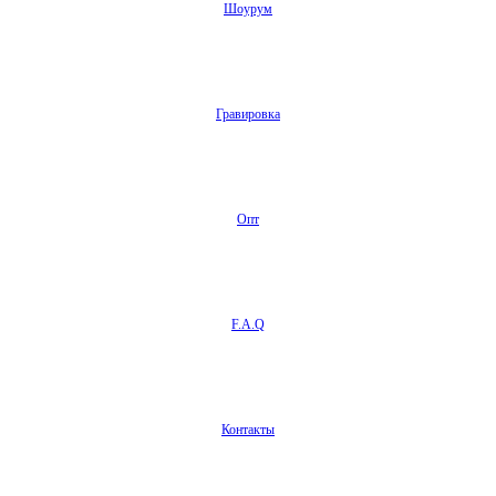
Шоурум
Гравировка
Опт
F.A.Q
Контакты