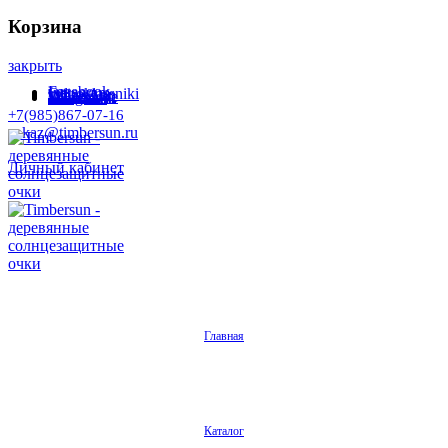
Корзина
закрыть
Facebook
Instagram
Odnoklassniki
WhatsApp
WhatsApp
VKontakte
Telegram
+7(985)867-07-16
zakaz@timbersun.ru
Личный кабинет
Главная
Каталог