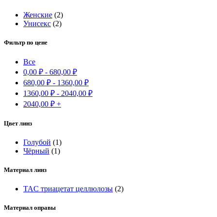
Женские
(2)
Унисекс
(2)
Фильтр по цене
Все
0,00
₽
-
680,00
₽
680,00
₽
-
1360,00
₽
1360,00
₽
-
2040,00
₽
2040,00
₽
+
Цвет линз
Голубой
(1)
Чёрный
(1)
Материал линз
TAC триацетат целлюлозы
(2)
Материал оправы